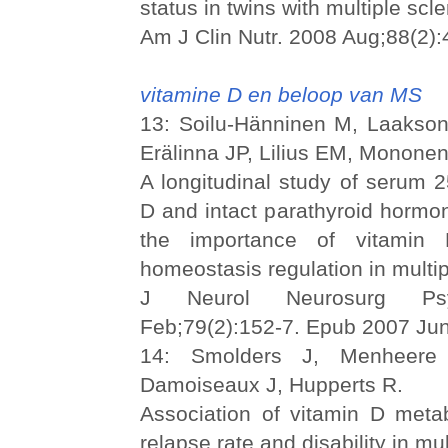
status in twins with multiple scle
Am J Clin Nutr. 2008 Aug;88(2):
vitamine D en beloop van MS
13: Soilu-Hänninen M, Laaksone
Erälinna JP, Lilius EM, Mononen 
A longitudinal study of serum 
D and intact parathyroid hormon
the importance of vitamin
homeostasis regulation in multip
J Neurol Neurosurg Psy
Feb;79(2):152-7. Epub 2007 Jun
14: Smolders J, Menheere
Damoiseaux J, Hupperts R.
Association of vitamin D metab
relapse rate and disability in mul