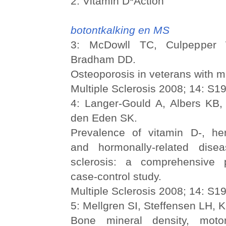
2: Vitamin D*Action
botontkalking en MS
3: McDowll TC, Culpepper
Bradham DD.
Osteoporosis in veterans with mu
Multiple Sclerosis 2008; 14: S1
4: Langer-Gould A, Albers KB
den Eden SK.
Prevalence of vitamin D-, her
and hormonally-related disea
sclerosis: a comprehensive p
case-control study.
Multiple Sclerosis 2008; 14: S1
5: Mellgren SI, Steffensen LH
Bone mineral density, moto