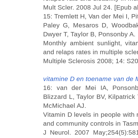
Mult Scler. 2008 Jul 24. [Epub a
15: Tremlett H, Van der Mei I, Pit
Paley G, Mesaros D, Woodba
Dwyer T, Taylor B, Ponsonby A.
Monthly ambient sunlight, vita
and relaps rates in multiple scle
Multiple Sclerosis 2008; 14: S2
vitamine D en toename van de MS
16: van der Mei IA, Ponson
Blizzard L, Taylor BV, Kilpatric
McMichael AJ.
Vitamin D levels in people with 
and community controls in Tasma
J Neurol. 2007 May;254(5):58