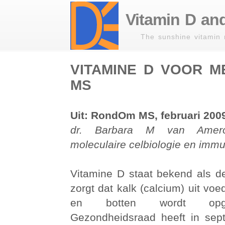
Vitamin D and
The sunshine vitamin 
VITAMINE D VOOR M
MS
Uit: RondOm MS, februari 200
dr. Barbara M van Ameron
moleculaire celbiologie en imm
Vitamine D staat bekend als de
zorgt dat kalk (calcium) uit voe
en botten wordt opg
Gezondheidsraad heeft in sep