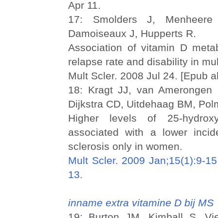
Apr 11.
17: Smolders J, Menheere
Damoiseaux J, Hupperts R.
Association of vitamin D metab
relapse rate and disability in mul
Mult Scler. 2008 Jul 24. [Epub a
18: Kragt JJ, van Amerongen B
Dijkstra CD, Uitdehaag BM, Pol
Higher levels of 25-hydrox
associated with a lower incid
sclerosis only in women.
Mult Scler. 2009 Jan;15(1):9-1
13.
inname extra vitamine D bij MS
19: Burton JM, Kimball S, Vi