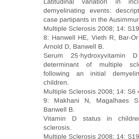
Latitudinal variation in inc
demyelinating events: descrip
case partipants in the Ausimmu
Multiple Sclerosis 2008; 14: S1
8: Hanwell HE, Vieth R, Bar-Or
Arnold D, Banwell B.
Serum 25·hydroxyvitamin 
determinant of multiple sc
following an initial demyeli
children.
Multiple Sclerosis 2008; 14: S6 
9: Makhani N, Magalhaes S,
Banwell B.
Vitamin D status in childre
sclerosis.
Multiple Sclerosis 2008; 14: S1