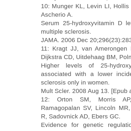
10: Munger KL, Levin LI, Holli
Ascherio A.
Serum 25-hydroxyvitamin D le
multiple sclerosis.
JAMA. 2006 Dec 20;296(23):283
11: Kragt JJ, van Amerongen B
Dijkstra CD, Uitdehaag BM, Pol
Higher levels of 25-hydrox
associated with a lower incid
sclerosis only in women.
Mult Scler. 2008 Aug 13. [Epub a
12: Orton SM, Morris AP
Ramagopalan SV, Lincoln MR,
R, Sadovnick AD, Ebers GC.
Evidence for genetic regulat