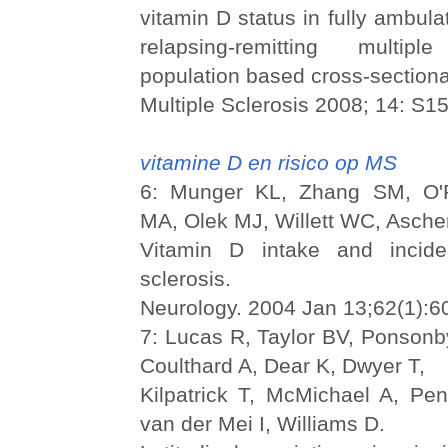
vitamin D status in fully ambula
relapsing-remitting multip
population based cross-sectiona
Multiple Sclerosis 2008; 14: S1
vitamine D en risico op MS
6: Munger KL, Zhang SM, O'R
MA, Olek MJ, Willett WC, Ascher
Vitamin D intake and incide
sclerosis.
Neurology. 2004 Jan 13;62(1):6
7: Lucas R, Taylor BV, Ponson
Coulthard A, Dear K, Dwyer T,
Kilpatrick T, McMichael A, Pen
van der Mei I, Williams D.